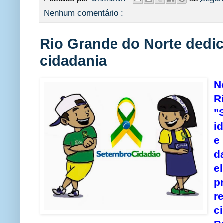
Nenhum comentário :
Rio Grande do Norte dedic
cidadania
N
R
"
i
e
d
e
p
r
c