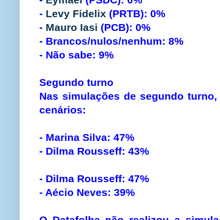
-
Levy Fidelix
(PRTB): 0%
-
Mauro Iasi
(PCB): 0%
- Brancos/nulos/nenhum: 8%
- Não sabe: 9%
Segundo turno
Nas simulações de segundo turno, 
cenários:
- Marina Silva: 47%
- Dilma Rousseff: 43%
- Dilma Rousseff: 47%
- Aécio Neves: 39%
O Datafolha não realizou a simul