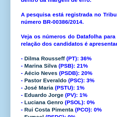
A pesquisa está registrada no Tribu
número BR-00386/2014.
Veja os números do Datafolha para
relação dos candidatos é apresentad
-
Dilma Rousseff
(PT): 36%
-
Marina Silva
(PSB): 21%
-
Aécio Neves
(PSDB): 20%
-
Pastor Everaldo
(PSC): 3%
-
José Maria
(PSTU): 1%
-
Eduardo Jorge
(PV): 1%
-
Luciana Genro
(PSOL): 0%
-
Rui Costa Pimenta
(PCO): 0%
-
Eymael
(PSDC): 0%