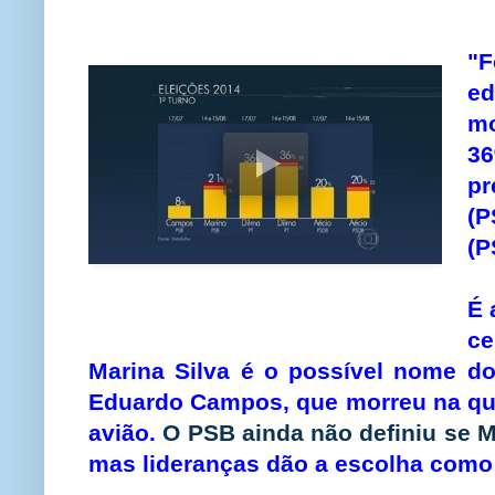
"F
ed
mo
36
pr
(
(P
É 
c
Marina Silva é o possível nome d
Eduardo Campos, que morreu na quar
avião.
O PSB ainda não definiu se M
mas lideranças dão a escolha como 